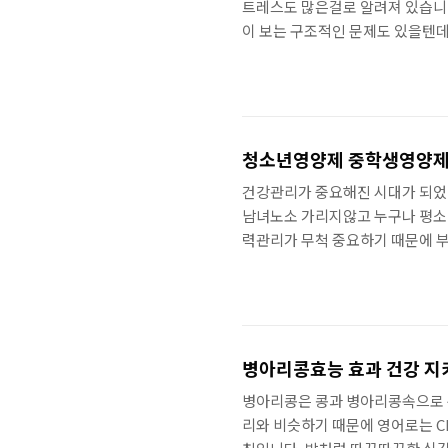
트레스도 많은걸로 알려져 있습니다
이 보는 구조적인 문제도 있을텐데
사람들이 타 국가에 비해 영양제를
남용 하게 되면 안 먹느니만 못할
는 게 유리합니다. 홍경천효능으
때문에 면역력비타민으로 많이 알
개선에 도움을 줄수있다는 ..
청소년영양제 중학생영양제
건강관리가 중요해진 시대가 되었
남녀노소 가리지않고 누구나 평소 
력관리가 무척 중요하기 때문에 
지만 사실 아이들한테 꼬박꼬박 챙
럿 남아 있답니다. 그렇지만 이
공부를 하고 늦은 시간에 귀가하는
사실 중학생영양제엔 뭐가 좋을지 
통을 호소하면 안 되니 특정..
병아리콩효능 효과 건강 지
병아리콩은 콩과 병아리콩속으로 분
리와 비슷하기 때문에 영어로는 Chi