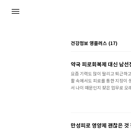
본문 바로가기
건강정보 영플러스
(17)
약국 피로회복제 대신 남선
요즘 기력도 많이 딸리고 퇴근하고
활 속에서도 피로를 통한 지장이 
서 나이 때문인지 잦은 업무로 오
회복제도 먹어보고 했지만 딱히 큰
다고 생각을 하고 있었는데, 그러
움이 될 수 있다고 해요. 알아보
쏘팔메토가 생소하게 들리시는 분
로회복제로 섭..
만성피로 영양제 괜찮은 것