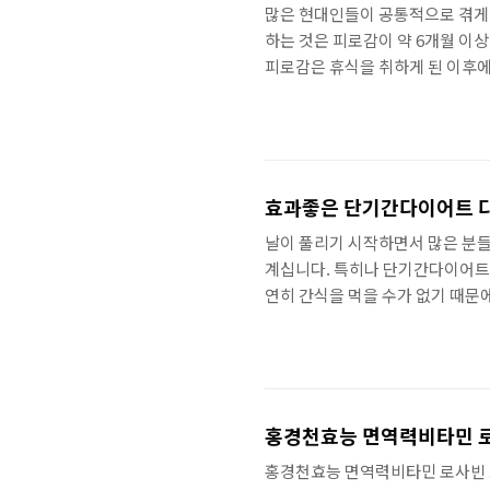
많은 현대인들이 공통적으로 겪게 
하는 것은 피로감이 약 6개월 이상
피로감은 휴식을 취하게 된 이후에
계속해서 피로감이 나타나게 된다는
평소 우리가 피로감을 느끼게 되
활동을 해서 느끼는 것 외에도 약물
으로 작용하게 될 수도 있습니다. 
효과좋은 단기간다이어트 
날이 풀리기 시작하면서 많은 분들
계십니다. 특히나 단기간다이어트가
연히 간식을 먹을 수가 없기 때문
다이어트간식으로 살을 빼는데 도
합니다. 보통 다이어트간식이라고 
로리가 낮아야 하는만큼 달지도 
제품은 체중감량에 도움을 주는 
아주면서 단기간다이..
홍경천효능 면역력비타민 로
홍경천효능 면역력비타민 로사빈 효