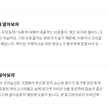
내 세균의 총칭입니다. 요구르트는 상품에 따라 L-92주, R-1 유산
있는 것도 있습니다. 유산균이나 비피더스균은, 메이커에 의해 보유하는
에 사용하고 있는 유산균이나 비피더스균의 종류를 나타내고 있습니
해 알아보자
 무엇일까? 녹황색 야채의 대표격인 브로콜리. 메인 요리와 샐러드, 도
것은 아닐까요. 그런 브로콜리는 영양가가 높기 때문에, 미용이나 건강을
야채입니다. 하지만 구체적으로 어떤 영양소가 풍부하게 포함되어 있는
다. 그래서 이번에는 브로콜리에는 어떤 효능을 가진 브로콜리영양소가
취하기 위한 방법 등 알기 쉽게 전해 갑니다. 한층 더 브로콜리를 사용
므로, 꼭 마지막까지 교제해 주세요. 브로콜리는 100g 당 37kcal로
채입니다. 즉 많이 먹어도 뚱뚱하기 어렵고, 다양한 영양을 섭취할 ..
 찾아보자
 구아닐산은 가열해서 먹으면 맛의 요소와 향기가 증가해 맛있게 먹
 포함된 에르고스테롤은 날에 맞으면 비타민 D를 생성하여 칼슘의 흡수
동시에 골다공증의 예방에 도움이 됩니다. 생 표고버섯보다 자외선에 많
타민 D가 풍부하고, 게다가 맛이 응축되어 있기 때문에 맛있게 먹을 수
을 높이는 효과 비타민 B1, 비타민 B2, 니아신, 비타민 D,식이 섬유