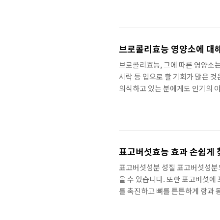
있는 유산균이나, 비피더스균등의 장
균, 비피더스균등으로 기재되어 
균주명이 붙여져 있고, 요구르트
다...
브로콜리효능 영양소에 대
브로콜리효능, 그에 따른 영양소는
시락 등 입으로 할 기회가 많은 
의식하고 있는 분에게도 인기의 
지 모르는 분도 많다고 생각합니
포함되는지, 효율적으로 영양을 섭
한 간단하고 맛있는 레시피를 소개하
낮은 칼로리이지만 영양가가 높은 야
표고버섯효능 효과 손쉽게
표고버섯성분 성질 표고버섯성분의
을 수 있습니다. 또한 표고버섯에
를 촉진하고 뼈를 튼튼하게 함과 
이 닿은 말린 표고버섯효과에는 비
있습니다. 표고버섯효능 효과 면역력