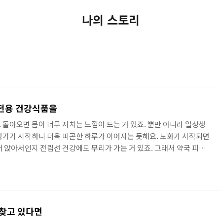
나의 스토리
전용 건강식품을
 돌아오면 몸이 너무 지치는 느낌이 드는 거 있죠. 뿐만 아니라 일상생
생기기 시작하니 더욱 피곤한 하루가 이어지는 듯해요. 노화가 시작되면
래 앉아서인지 전립선 건강에도 무리가 가는 거 있죠. 그래서 약국 피로
 차이는 없는 것 같더라고요. 무엇보다 남성전용 피로회복제가 필요하
다 쏘팔메토에 대해 알게 되었어요. 쏘팔메토는 남성 피로회복제로도 도
게 된 쏘팔메토의 주원료는 톱 야자나무의 열매 추출물이라고 하는데요.
들도 있으시겠지만 아주 오래전부터 아메리칸 원주민들이 진통제, 피
 찾고 있다면