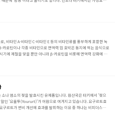
 때문에 '밤콩'이라고 불리기도 합니다. 인도나 터키에서는 가정요리
병아리콩을 페이스트 형태로 만든 '흠스'입니다. 인도에는 병아리콩을
 가공품도 있어, 밀가루와 같이 과자의 반죽이나 튀김옷에 사용됩니다.
요리에 사용되는 것이 많은 식품입니다. 병아리콩효능 효과 신경관 폐쇄
엽산 병아리콩에는 비타민 B군에 속하는 엽산이 풍부하게 함유되어 있
, 비타민 A·비타민 C·비타민 E 등의 비타민류를 풍부하게 포함한 녹
 β-카로틴이나 각종 비타민으로 면역력 업 호박은 동지에 먹는 음식으로
 시기에 제철을 맞을 뿐만 아니라 β-카로틴을 비롯해 면역력 강화에 효
 포함되어 있어 감기 예방에 도움이 되기 때문입니다. β-카로틴 이외에
 B2, 비타민 C 등 비타민류를 풍부하게 포함하고 칼슘, 철분, 칼륨 등의 미
부의 자외선 데미지를 복구하여 피부 피부 효과도 기대 β-카로틴은 면역
막의 수복도 도와줍니다. 이 효과에 의해 피부가 자..
자
)는 소나 염소의 젖을 발효시킨 유제품입니다. 원산국은 터키에서 '젖으
 말인 '요울투(Yoururt)'가 어원으로 여겨지고 있습니다. 요구르트효
가 요구르트가 변비 개선에 효과를 발휘하는 이유 중 하나는 비피더스균
포함되어 있다는 것입니다. 선옥균이란, 소화 흡수를 보조하는 기능이