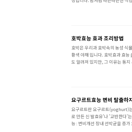
칭입니다. 밤처럼 따끈따끈한 식감
로 사용하는데, 대표적인 요리는 
분말 상태로 한 배산이라고 불리는
그 외에 스프나 카레 등의 조림 
장애와 알츠하이머병을 예방하는 
습니다..
호박효능 효과 조리방법
호박은 우리과 호박속의 농성 식물로
황색 야채 입니다. 호박효과 효능
도 알려져 있지만, 그 이유는 동지
과를 발휘하는 영양소 가 균형있게
도 비타민 E, 비타민 B1, 비타민
네랄류도 섭취할 수 있습니다. 피
력을 향상시키는 것 외에 피부와 점
요구르트효능 변비 탈출하
요구르트란 요구르트(yoghurt
로 만든 신 발효유'나 '교반한다'는
능 : 변비개선 장내 선박균을 증
이나 유산균 등의 선옥균이 많이 