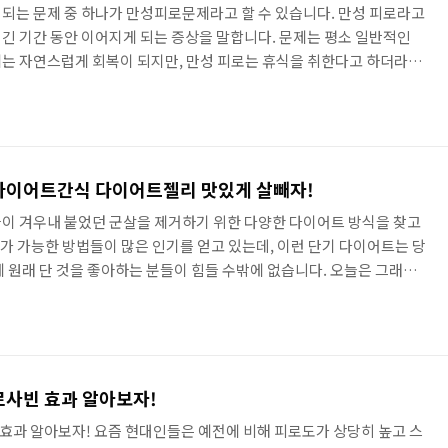
되는 문제 중 하나가 만성피로문제라고 할 수 있습니다. 만성 피로라고
 긴 기간 동안 이어지게 되는 증상을 말합니다. 문제는 평소 일반적인
는 자연스럽게 회복이 되지만, 만성 피로는 휴식을 취한다고 하더라도
 것인데요. 이는 결국 일상생활에 지장을 주게 될 수밖에 없습니다.
는 이유는 여러가지가 있는데, 단순히 육체적이거나 정신적으로 과도한
의 영향을 받게 될 수도 있고, 과도한 스트레스, 내분비 질환 등이 원인
만성 피로가 나타나게 되었을 때는 심한 피로감과 더불어 일상에서 잘 ..
다이어트간식 다이어트젤리 맛있게 살빼자!
이 겨우내 붙었던 군살을 제거하기 위한 다양한 다이어트 방식을 찾고
 가능한 방법들이 많은 인기를 얻고 있는데, 이런 단기 다이어트는 당
에 원래 단 것을 좋아하는 분들이 힘들 수밖에 없습니다. 오늘은 그래서
움을 주면서 단맛까지 느껴볼 수 있는 다이어트젤리를 소개해드릴까
하면 입이 심심하지 않도록 도와주는 정도의 역할을 하기는 하지만, 칼
않고 맛도 떨어지게 마련이죠. 하지만 오늘 소개해드리는 다이어트젤리
것은 물론이고 다이어트에 따르는 에너지 저하나 배변활동 저하까지 잡
사빈 효과 알아보자!
과 알아보자! 요즘 현대인들은 예전에 비해 피로도가 상당히 높고 스