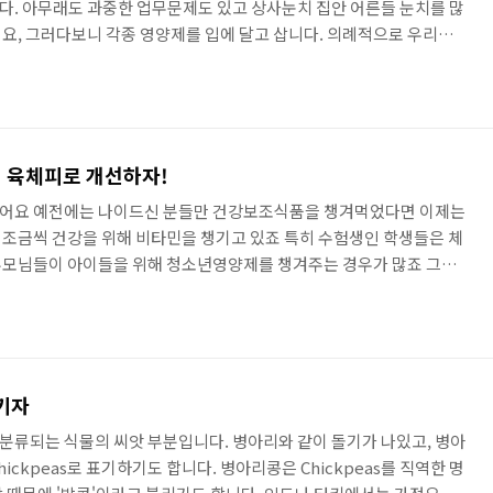
. 아무래도 과중한 업무문제도 있고 상사눈치 집안 어른들 눈치를 많
요, 그러다보니 각종 영양제를 입에 달고 삽니다. 의례적으로 우리나라
 섭취하는 비중이 현저히 높은데요, 건강기능식품도 너무 많은 양을 오
 수도 있기때문에 잘 알아보고 자신한테 부족한 영양소만 골라서 섭취하
로 대표적인것은 피로개선이죠. 홍경천안의 로사빈효과이기도 한데요
려지고있는 성분입니다. 식품의약품안전처에서 스트레스로 인한 피로
 육체피로 개선하자!
어요 예전에는 나이드신 분들만 건강보조식품을 챙겨먹었다면 이제는
조금씩 건강을 위해 비타민을 챙기고 있죠 특히 수험생인 학생들은 체
부모님들이 아이들을 위해 청소년영양제를 챙겨주는 경우가 많죠 그렇
겨 먹이기가 쉽지 않거든요. 그래서 우리 집에도 사두고 안 먹인게 여
번에는 기필코 제대로 구매해서 특목고를 진학하겠다고 매일 독서실에서
 동생을 위해 괜찮은 제품을 구입해야겠다는 생각이 들었어요. 그런데
잘 모르겠더라고요. 사실 과유불급이라고 괜히 먹고 설사를 하거나 두
키자
류되는 식물의 씨앗 부분입니다. 병아리와 같이 돌기가 나있고, 병아
ckpeas로 표기하기도 합니다. 병아리콩은 Chickpeas를 직역한 명